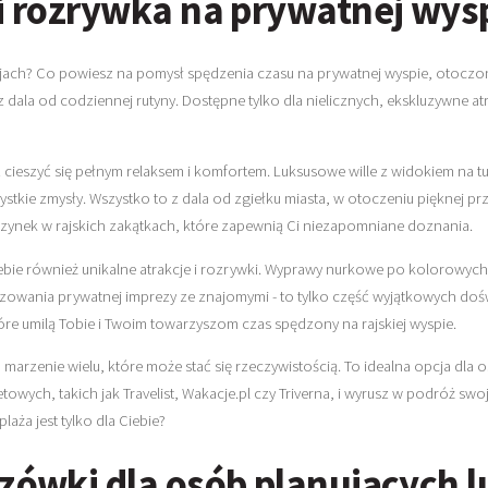
i rozrywka na prywatnej wys
jach? Co powiesz na pomysł spędzenia czasu na prywatnej wyspie, otoczon
u, z dala od codziennej rutyny. Dostępne tylko dla nielicznych, ekskluzywne 
cieszyć się pełnym relaksem i komfortem. Luksusowe wille z widokiem na 
stkie zmysły. Wszystko to z dala od zgiełku miasta, w otoczeniu pięknej przy
oczynek w rajskich zakątkach, które zapewnią Ci niezapomniane doznania.
iebie również unikalne atrakcje i rozrywki. Wyprawy nurkowe po kolorowyc
izowania prywatnej imprezy ze znajomymi - to tylko część wyjątkowych doś
tóre umilą Tobie i Twoim towarzyszom czas spędzony na rajskiej wyspie.
arzenie wielu, które może stać się rzeczywistością. To idealna opcja dla
towych, takich jak Travelist, Wakacje.pl czy Triverna, i wyrusz w podróż sw
laża jest tylko dla Ciebie?
azówki dla osób planujących