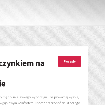
oczynkiem na
Porady
ie
szamy Cię do luksusowego wypoczynku na prywatnej wyspie,
m i wyjątkowym komfortem. Chcesz przekonać się, dlaczego