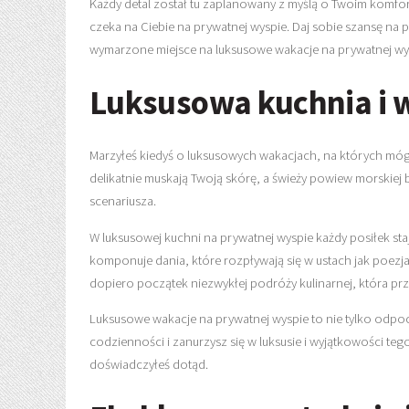
Każdy detal został tu zaplanowany z myślą o Twoim komforci
czeka na Ciebie na prywatnej wyspie. Daj sobie szansę na 
wymarzone miejsce na luksusowe wakacje na prywatnej wy
Luksusowa kuchnia i 
Marzyłeś kiedyś o luksusowych wakacjach, na których mó
delikatnie muskają Twoją skórę, a świeży powiew morskiej
scenariusza.
W luksusowej kuchni na prywatnej wyspie każdy posiłek st
komponuje dania, które rozpływają się w ustach jak poezj
dopiero początek niezwykłej podróży kulinarnej, która p
Luksusowe wakacje na prywatnej wyspie to nie tylko odpocz
codzienności i zanurzysz się w luksusie i wyjątkowości te
doświadczyłeś dotąd.