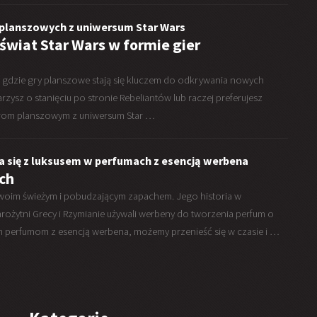
 planszowych z uniwersum Star Wars
wiat Star Wars w formie gier
, gdzie gry planszowe stają się kluczem do odkrywania nowych
rzysz o stanięciu po stronie Rebeliantów lub raczej preferujesz
grom planszowym z uniwersum Star …
 się z luksusem w perfumach z esencją werbena
ch
woim świeżym i pobudzającym zapachem. Jego historia w
tarożytni Grecy i Rzymianie używali werbeny do tworzenia perfum o
m perfumom z esencją werbena, możemy przenieść się w czasie i …