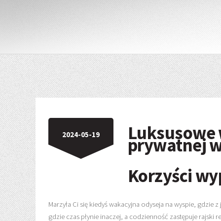
Luksusowe 
2024-05-19
prywatnej 
Korzyści wy
Marzyła Ci się kiedyś wakacyjna odyseja na wyspie, gdzie 
gdzie czas płynie inaczej, a codzienność zastępuje rajsk