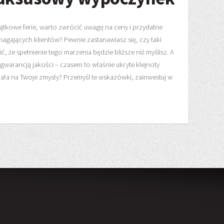
ątkowe ferie, warto zwrócić uwagę na ceny i przydatne
agających klientów? Pewnie zastanawiasz się, czy taki
 że spełnienie tego marzenia będzie bliższe niż myślisz. A
gwarancją jakości – czasem to właśnie ukryte klejnoty
ała na Twoje zmysły? Przemyśl te wskazówki, zainwestuj w