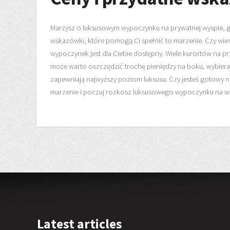
Marzysz o luksusowym wypoczynku na prywatnej wyspie, gdzi
wskazówki, które pomogą Ci spełnić to marzenie. Czy wiesz
wypoczynek jest dla Ciebie dostępny. Wiele kurortów na pry
może warto oszczędzić trochę pieniędzy na boku, wybierają
zapewniają najwyższy poziom luksusu. Czy jesteś gotowy n
marzenie i poczuj rozkosz luksusowego wypoczynku na wł
Latest articles