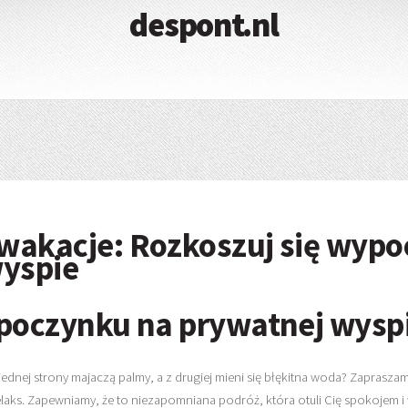
despont.nl
wakacje: Rozkoszuj się wyp
wyspie
poczynku na prywatnej wysp
z jednej strony majaczą palmy, a z drugiej mieni się błękitna woda? Zapra
i relaks. Zapewniamy, że to niezapomniana podróż, która otuli Cię spokoje