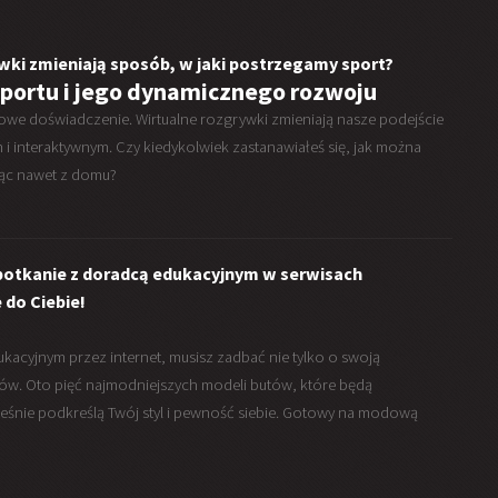
ywki zmieniają sposób, w jaki postrzegamy sport?
portu i jego dynamicznego rozwoju
e nowe doświadczenie. Wirtualne rozgrywki zmieniają nasze podejście
i interaktywnym. Czy kiedykolwiek zastanawiałeś się, jak można
ząc nawet z domu?
potkanie z doradcą edukacyjnym w serwisach
 do Ciebie!
kacyjnym przez internet, musisz zadbać nie tylko o swoją
tów. Oto pięć najmodniejszych modeli butów, które będą
eśnie podkreślą Twój styl i pewność siebie. Gotowy na modową