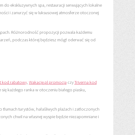
m do ekskluzywnych spa, restauracji serwujących lokalne
ności i zanurzyć się w luksusowej atmosferze otoczonej
 wyspach. Różnorodność propozycji pozwala każdemu
marzeń, podczas której będziesz mógł oderwać się od
st kod rabatowy
,
Wakacje.pl promocja
czy
Triverna kod
e się każdego ranka w otoczeniu białego piasku,
 o tłumach turystów, hałaśliwych plażach i zatłoczonych
zonych chwil na własnej wyspie będzie niezapomniane i