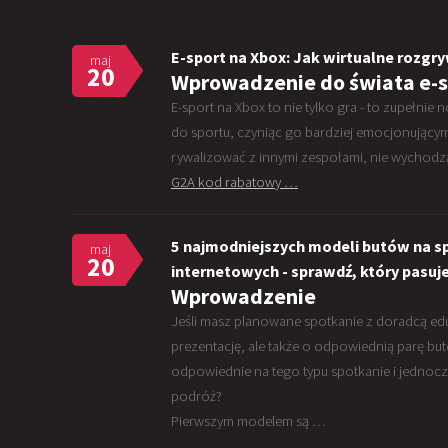
E-sport na Xbox: Jak wirtualne rozgr
maj
20
Wprowadzenie do świata e-s
E-sport na Xbox to nie tylko gra - to zupełni
do sportu, czyniąc go bardziej emocjonującym 
rywalizować z innymi zespołami, nie wychod
G2A kod rabatowy …
5 najmodniejszych modeli butów na s
maj
20
internetowych - sprawdź, który pasuje
Wprowadzenie
Jeśli masz planowane spotkanie z doradcą edu
prezentację, ale także o odpowiednią parę bu
odpowiednie na tego typu spotkanie i jednocz
podróż?
Pierwszym modelem są …