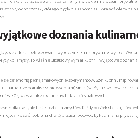
e i relaksie. Luksusowe willi, apartamenty z widokiem na ocean, prywatne b
prawdziwy odpoczynek, którego nigdy nie zapomnisz. Sprawdź oferty na platf
spie.
wyjątkowe doznania kulinarn
głbyś się oddać rozkoszowaniu wypoczynkiem na prywatnej wyspie? Wyobr
 bryzy koi zmysły. To właśnie luksusowy wymiar kuchni i wyjątkowe doznani
aje się ceremonią pełną smakowych eksperymentów. Szef kuchni, inspirowan
a kulinarna. Czy potrafisz sobie wyobrazić smak świeżych owoców morza, p
rzeniesie Cię w świat niezapomnianych doznań smakowych.
ynek dla ciała, ale także uczta dla zmysłów. Każdy posiłek staje się niep
go miejsca. Pozwól sobie na chwilę luksusu i pozwól, by kuchnia na prywatn