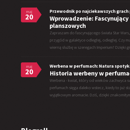
Przewodnik po najciekawszych grach
maj
20
Wprowadzenie: Fascynujący ś
planszowych
Zapraszam do fascynującego świata Star Wars
przygód w galaktyce odległej, odległej. Czy ma
wierną służbę w szeregach Imperium? Dzięki 
Werbena w perfumach: Natura spotyka
maj
20
Historia werbeny w perfuma
Werbena - kwiat, który od wieków zachwyca s
perfumach sięga daleko wstecz, kiedy to już s
wyjątkowym aromacie. Dziś, dzięki znakomity