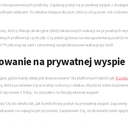
i niezapomnianych podróży. Zaplanuj pobyt na prywatnej wyspie z dostępe
pełnym relaksem. To idealne miejsce dla tych, którzy chcą uciec od codzien
towy, który oferuje atrakcyjne oferty luksusowych wakacji na prywatnych
lnych preferencji i potrzeb. Czy jesteś gotowy na niezapomnianą podróż 
ie? Przekonaj się sam i zarezerwuj swoje luksusowe wakacje już dziś!
wanie na prywatnej wyspie
pie, gdzie każdy detal jest dopracowany? Na platformach takich jak
Traveli
 która przeniesie Cię w krainę rozkoszy i relaksu. Wyobraź sobie budzieni
się razem z Tobą - to wszystko na Twojej własnej wyspie!
iży Cię do ideału tak, jak komfortowy pobyt na prywatnej wyspie. Zapomnij
i luksusem na najwyższym poziomie. Zapewniam Cię, że doświadczenie spęd