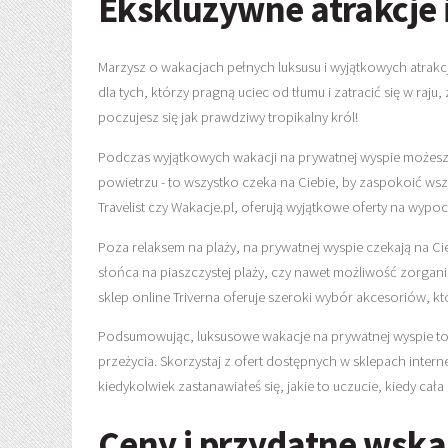
Ekskluzywne atrakcje 
Marzysz o wakacjach pełnych luksusu i wyjątkowych atrakc
dla tych, którzy pragną uciec od tłumu i zatracić się w raj
poczujesz się jak prawdziwy tropikalny król!
Podczas wyjątkowych wakacji na prywatnej wyspie możesz 
powietrzu - to wszystko czeka na Ciebie, by zaspokoić wszy
Travelist czy Wakacje.pl, oferują wyjątkowe oferty na wyp
Poza relaksem na plaży, na prywatnej wyspie czekają na C
słońca na piaszczystej plaży, czy nawet możliwość zorgan
sklep online Triverna oferuje szeroki wybór akcesoriów, k
Podsumowując, luksusowe wakacje na prywatnej wyspie to m
przeżycia. Skorzystaj z ofert dostępnych w sklepach interne
kiedykolwiek zastanawiałeś się, jakie to uczucie, kiedy cała p
Ceny i przydatne wsk