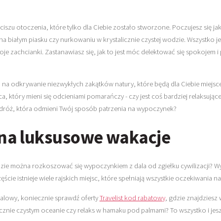
iszu otoczenia, które tylko dla Ciebie zostało stworzone. Poczujesz się jak
na białym piasku czy nurkowaniu w krystalicznie czystej wodzie. Wszystko 
oje zachcianki. Zastanawiasz się, jak to jest móc delektować się spokojem 
a odkrywanie niezwykłych zakątków natury, które będą dla Ciebie miejscem 
, który mieni się odcieniami pomarańczy - czy jest coś bardziej relaksują
odróż, która odmieni Twój sposób patrzenia na wypoczynek?
 na luksusowe wakacje
ie można rozkoszować się wypoczynkiem z dala od zgiełku cywilizacji? Wy
ęście istnieje wiele rajskich miejsc, które spełniają wszystkie oczekiwani
galowy, koniecznie sprawdź oferty
Travelist kod rabatowy
, gdzie znajdzies
cznie czystym oceanie czy relaks w hamaku pod palmami? To wszystko i jesz