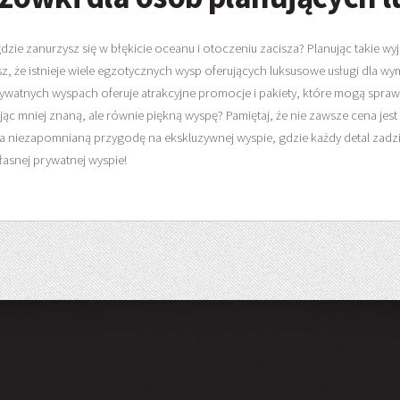
e zanurzysz się w błękicie oceanu i otoczeniu zacisza? Planując takie wyj
, że istnieje wiele egzotycznych wysp oferujących luksusowe usługi dla wym
watnych wyspach oferuje atrakcyjne promocje i pakiety, które mogą sprawić,
c mniej znaną, ale równie piękną wyspę? Pamiętaj, że nie zawsze cena jest 
a niezapomnianą przygodę na ekskluzywnej wyspie, gdzie każdy detal zadzi
asnej prywatnej wyspie!