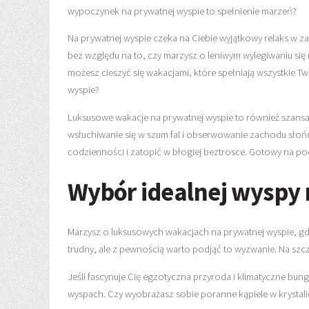
wypoczynek na prywatnej wyspie to spełnienie marzeń?
Na prywatnej wyspie czeka na Ciebie wyjątkowy relaks w zac
bez względu na to, czy marzysz o leniwym wylegiwaniu się 
możesz cieszyć się wakacjami, które spełniają wszystkie Tw
wyspie?
Luksusowe wakacje na prywatnej wyspie to również szansa n
wsłuchiwanie się w szum fal i obserwowanie zachodu słońca
codzienności i zatopić w błogiej beztrosce. Gotowy na p
Wybór idealnej wyspy
Marzysz o luksusowych wakacjach na prywatnej wyspie, gdz
trudny, ale z pewnością warto podjąć to wyzwanie. Na szcz
Jeśli fascynuje Cię egzotyczna przyroda i klimatyczne bun
wyspach. Czy wyobrażasz sobie poranne kąpiele w krystali