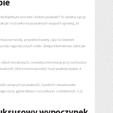
pie
ej błękitnym morzem i białym piaskiem? To idealna opcja
atrakcje i rozrywka na prywatnych wyspach sprawią, że
turkusowe wody, prywatne baseny, spa na świeżym
rody i egzotycznych roślin. Sklepy internetowe, takie jak
h rafach koralowych, romantyczne kolacje przy zachodzie
wiadczeń, które można przeżyć na prywatnej wyspie. A
 osób ceniących prywatność, komfort i niesamowite
ojego życia, gdzie luksus i rozrywka to codzienność. Czy
 luksusowy wypoczynek