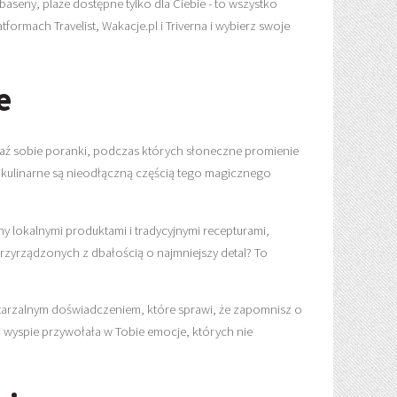
aseny, plaże dostępne tylko dla Ciebie - to wszystko
ormach Travelist, Wakacje.pl i Triverna i wybierz swoje
e
aź sobie poranki, podczas których słoneczne promienie
a kulinarne są nieodłączną częścią tego magicznego
y lokalnymi produktami i tradycyjnymi recepturami,
rzyrządzonych z dbałością o najmniejszy detal? To
owtarzalnym doświadczeniem, które sprawi, że zapomnisz o
ej wyspie przywołała w Tobie emocje, których nie