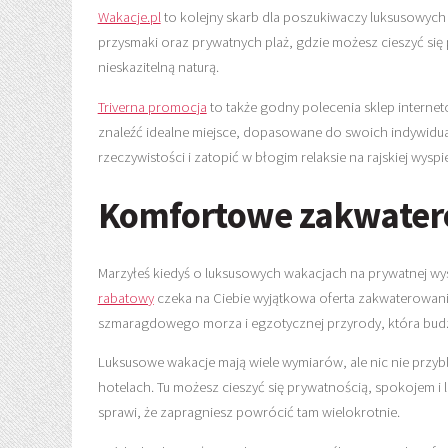
Wakacje.pl
to kolejny skarb dla poszukiwaczy luksusowych 
przysmaki oraz prywatnych plaż, gdzie możesz cieszyć się 
nieskazitelną naturą.
Triverna promocja
to także godny polecenia sklep interne
znaleźć idealne miejsce, dopasowane do swoich indywidua
rzeczywistości i zatopić w błogim relaksie na rajskiej wysp
Komfortowe zakwatero
Marzyłeś kiedyś o luksusowych wakacjach na prywatnej wys
rabatowy
czeka na Ciebie wyjątkowa oferta zakwaterowania,
szmaragdowego morza i egzotycznej przyrody, która budzi 
Luksusowe wakacje mają wiele wymiarów, ale nic nie przybl
hotelach. Tu możesz cieszyć się prywatnością, spokojem 
sprawi, że zapragniesz powrócić tam wielokrotnie.